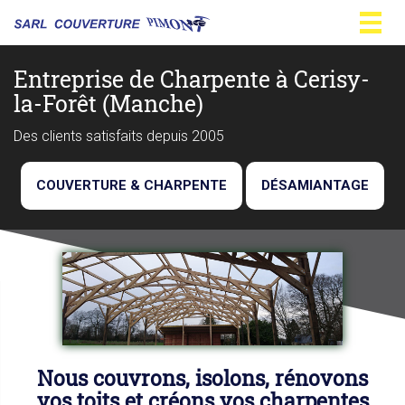
Togg
navig
Entreprise de Charpente à Cerisy-
la-Forêt (Manche)
Des clients satisfaits depuis 2005
COUVERTURE & CHARPENTE
DÉSAMIANTAGE
Nous couvrons, isolons, rénovons
vos toits et créons vos charpentes